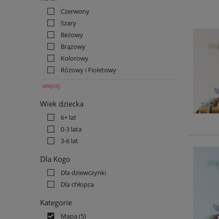
Czerwony
Szary
Beżowy
Brązowy
Kolorowy
Różowy i Fioletowy
więcej
Wiek dziecka
6+ lat
0-3 lata
3-6 lat
Dla Kogo
Dla dziewczynki
Dla chłopca
Kategorie
Mapa
(5)