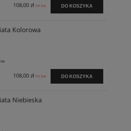
108,00 zł
/m kw
DO KOSZYKA
iata Kolorowa
nie
108,00 zł
/m kw
DO KOSZYKA
ata Niebieska