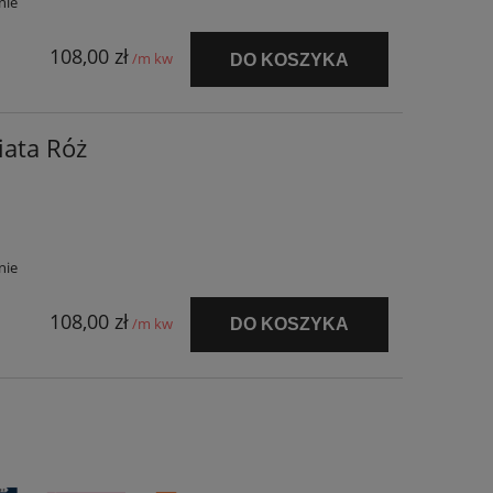
nie
108,00 zł
/m kw
DO KOSZYKA
iata Róż
nie
108,00 zł
/m kw
DO KOSZYKA