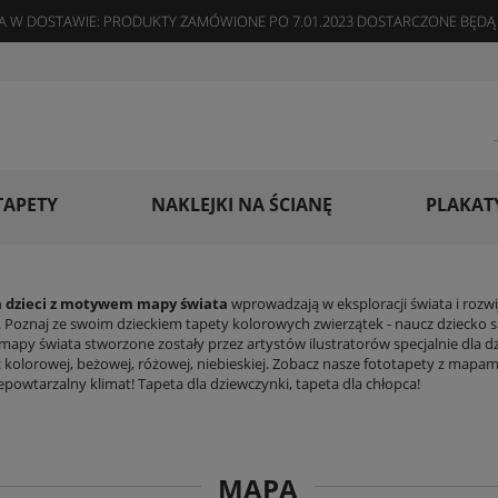
 W DOSTAWIE: PRODUKTY ZAMÓWIONE PO 7.01.2023 DOSTARCZONE BĘDĄ 
TAPETY
NAKLEJKI NA ŚCIANĘ
PLAKAT
a dzieci z motywem mapy świata
wprowadzają w eksploracji świata i rozw
 Poznaj ze swoim dzieckiem tapety kolorowych zwierzątek - naucz dziecko s
py świata stworzone zostały przez artystów ilustratorów specjalnie dla dzie
: kolorowej, beżowej, różowej, niebieskiej. Zobacz nasze fototapety z mapam
epowtarzalny klimat! Tapeta dla dziewczynki, tapeta dla chłopca!
MAPA