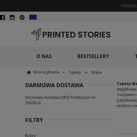
PRZERWA
O NAS
BESTSELLERY
»
»
Strona główna
Tapety
Mapa
Tapety dl
DARMOWA DOSTAWA
wyjątkowa.
motywem ma
Darmowa dostawa (DPD Polska) już od
pastelowej
350,00 zł.
wnętrzu ni
FILTRY
Kolor