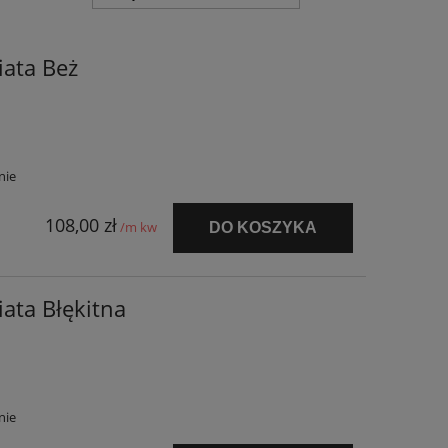
iata Beż
nie
108,00 zł
/m kw
DO KOSZYKA
ata Błękitna
nie