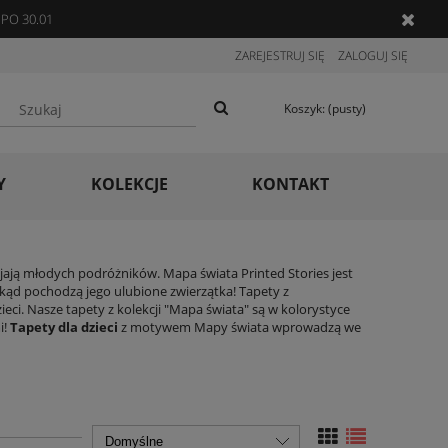
PO 30.01
ZAREJESTRUJ SIĘ
ZALOGUJ SIĘ
Koszyk:
(pusty)
Y
KOLEKCJE
KONTAKT
ijają młodych podróżników. Mapa świata Printed Stories jest
kąd pochodzą jego ulubione zwierzątka! Tapety z
ci. Nasze tapety z kolekcji "Mapa świata" są w kolorystyce
i!
Tapety dla dzieci
z motywem Mapy świata wprowadzą we