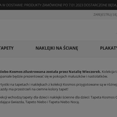
 W DOSTAWIE: PRODUKTY ZAMÓWIONE PO 7.01.2023 DOSTARCZONE BĘDĄ 
ZAREJESTRUJ SIĘ
TAPETY
NAKLEJKI NA ŚCIANĘ
PLAKAT
Niebo-Kosmos zilustrowana została przez
Natalię Wieczorek
.
Kolekcja t
spaniale będzie prezentować się w pokojach maluszków i nastolatków.
artystki na tapetach i naklejkach z kolekcji Kosmos przygotowane są w różne
każdy ma przestrzeń na ciemne kolory tapet!
ekcji wchodzą tapety dla dzieci i naklejki ścienne dla dzieci:
Tapeta Kosmos 
dająca Gwiazda
,
Tapeto Niebo
i
Tapeta Niebo Nocą
.