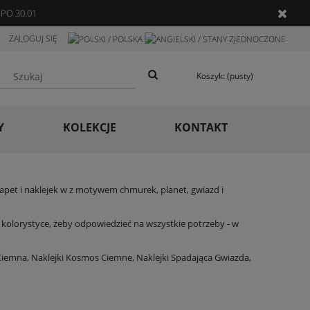
PO 30.01
ZALOGUJ SIĘ
Koszyk:
(pusty)
Y
KOLEKCJE
KONTAKT
apet i naklejek w z motywem chmurek, planet, gwiazd i
j kolorystyce, żeby odpowiedzieć na wszystkie potrzeby - w
Ciemna
,
Naklejki Kosmos Ciemne
,
Naklejki Spadająca Gwiazda
,