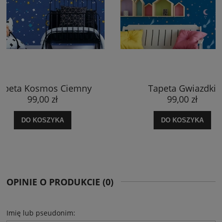
Tapeta Gwiazdki
Plakat Kosmo
kosm
99,00 zł
89,00
DO KOSZYKA
DO KOS
OPINIE O PRODUKCIE (0)
Imię lub pseudonim: