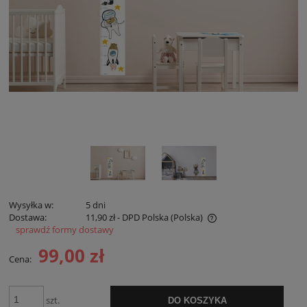
Wysyłka w:
5 dni
Dostawa:
11,90 zł
- DPD Polska
(Polska)
sprawdź formy dostawy
Cena nie zawiera ewentualnych kosztów płatności
99,00 zł
Cena:
szt.
DO KOSZYKA