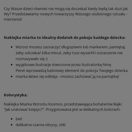
Czy Wasze dzieci również nie mogą się doczekać kiedy będą tak duzi jak
Wy? Przedstawiamy nowych towarzyszy Waszego ulubionego rytuału -
mierzenia!
Naklejka miarka to idealny dodatek do pokoju każdego dziecka:
Wzrost możesz zaznaczyć długopisem lub markerem, pamiętaj,
żeby odczekać kilka minut, żeby tusz wysechł i oznaczenie nie
rozmazywało się :)
wyjątkowe ilustracje stworzone przez ilustratorkę Ninę
Peret wprowadzą baśniowy element do pokoju Twojego dziecka
miarka łatwo się odkleja - możesz zachować ją na pamiątkę!
Kolorystyka:
Naklejka Miarka Wzrostu Kosmos, przedstawiająca bohaterów Bajki
"Jak uratować księżyc?". Przygotowana jest w delikatnych kolorach:
biel
delikatne czarne obrysy, żółć