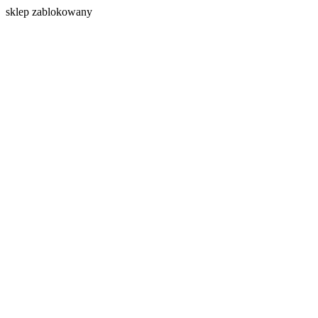
s
klep zablokowany