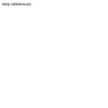
s
klep zablokowany