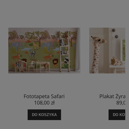
Plakat Żyrafa Patrycja
Plakat Le
89,00 zł
89,0
DO KOSZYKA
DO KO