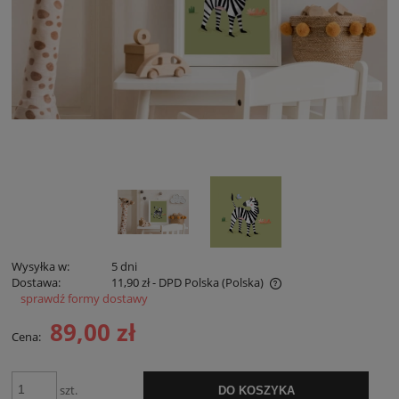
Wysyłka w:
5 dni
Dostawa:
11,90 zł
- DPD Polska
(Polska)
sprawdź formy dostawy
Cena nie zawiera ewentualnych kosztów płatności
89,00 zł
Cena:
szt.
DO KOSZYKA