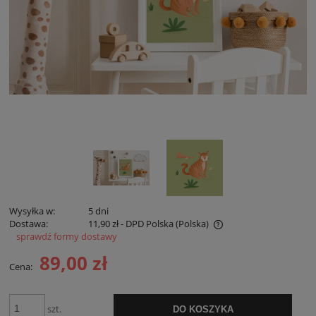
Wysyłka w:
5 dni
Dostawa:
11,90 zł
- DPD Polska
(Polska)
sprawdź formy dostawy
Cena nie zawiera ewentualnych kosztów płatności
89,00 zł
Cena:
szt.
DO KOSZYKA