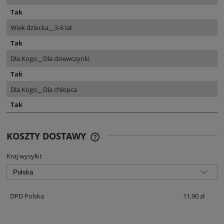
Tak
Wiek dziecka__3-6 lat
Tak
Dla Kogo__Dla dziewczynki
Tak
Dla Kogo__Dla chłopca
Tak
KOSZTY DOSTAWY
CENA NIE ZAWIERA EWENTUALNYCH
KOSZTÓW PŁATNOŚCI
Kraj wysyłki:
DPD Polska
11,90 zł