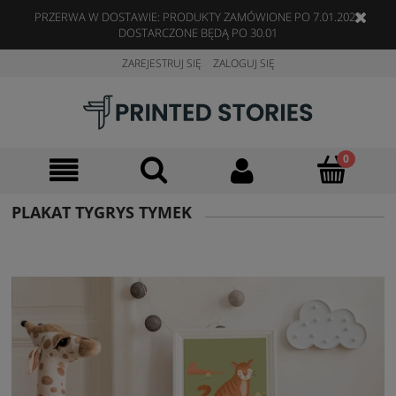
PRZERWA W DOSTAWIE: PRODUKTY ZAMÓWIONE PO 7.01.2023
DOSTARCZONE BĘDĄ PO 30.01
ZAREJESTRUJ SIĘ
ZALOGUJ SIĘ
PLAKAT TYGRYS TYMEK