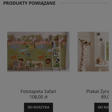
PRODUKTY POWIĄZANE
otapeta Safari
Plakat Żyrafa Patrycja
108,00 zł
89,00 zł
DO KOSZYKA
DO KOSZYKA