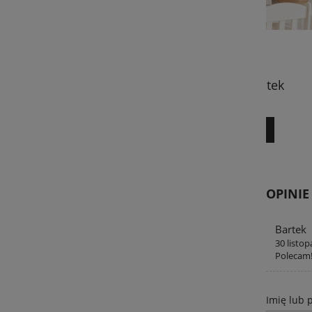
Plakat Lew Kajtek
89,00 zł
DO KOSZYKA
OPINIE
Bartek
30 listo
Polecam!
Imię lub 