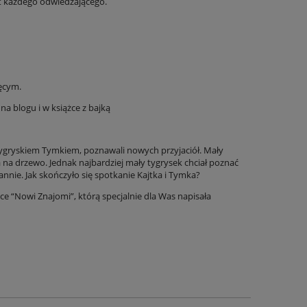
yt każdego odwiedzającego.
ięcym.
a blogu i w książce z bajką
tygryskiem Tymkiem, poznawali nowych przyjaciół. Mały
a na drzewo. Jednak najbardziej mały tygrysek chciał poznać
annie. Jak skończyło się spotkanie Kajtka i Tymka?
e “Nowi Znajomi”, którą specjalnie dla Was napisała