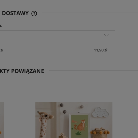
Y DOSTAWY
i:
CENA NIE ZAWIERA EWENTUALNYCH
KOSZTÓW PŁATNOŚCI
ka
11,90 zł
KTY POWIĄZANE