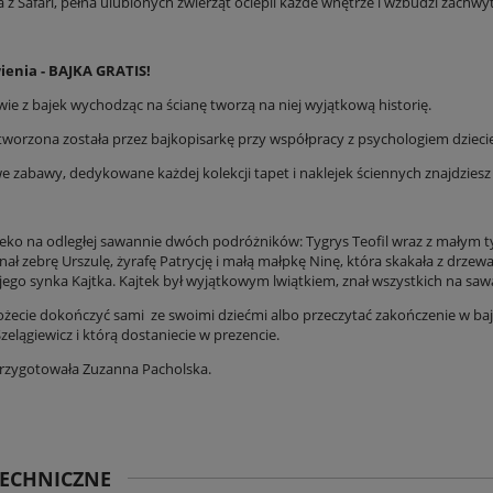
 z Safari, pełna ulubionych zwierząt ociepli każde wnętrze i wzbudzi zachw
enia -
BAJKA GRATIS
!
wie z bajek wychodząc na ścianę tworzą na niej wyjątkową historię.
 stworzona została przez bajkopisarkę przy współpracy z psychologiem dziec
 zabawy, dedykowane każdej kolekcji tapet i naklejek ściennych znajdziesz n
leko na odległej sawannie dwóch podróżników: Tygrys Teofil wraz z małym 
ł zebrę Urszulę, żyrafę Patrycję i małą małpkę Ninę, która skakała z drzew
 jego synka Kajtka. Kajtek był wyjątkowym lwiątkiem, znał wszystkich na saw
ożecie dokończyć sami ze swoimi dziećmi albo przeczytać zakończenie w bajc
zelągiewicz
i którą dostaniecie w prezencie.
 przygotowała
Zuzanna Pacholska.
TECHNICZNE