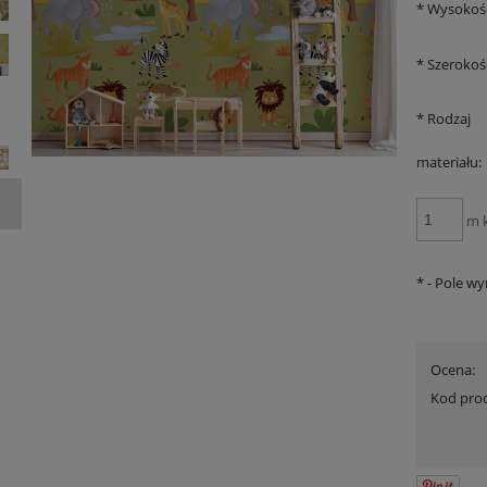
*
Wysokoś
*
Szerokoś
*
Rodzaj
materiału:
m 
*
- Pole w
Ocena:
Kod pro