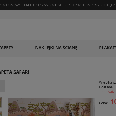
 W DOSTAWIE: PRODUKTY ZAMÓWIONE PO 7.01.2023 DOSTARCZONE BĘDĄ 
TAPETY
NAKLEJKI NA ŚCIANĘ
PLAKAT
PETA SAFARI
Wysyłka w
Dostawa:
sprawdź 
Cena
1
Cena:
płat