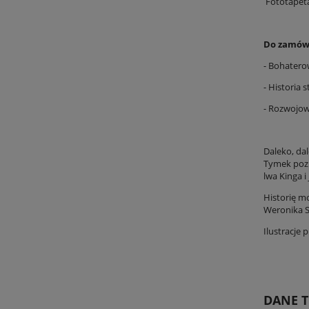
Fototapeta
Do zamówi
- Bohatero
- Historia
- Rozwojowe
Daleko, da
Tymek pozna
lwa Kinga i
Historię m
Weronika S
Ilustracje
DANE 