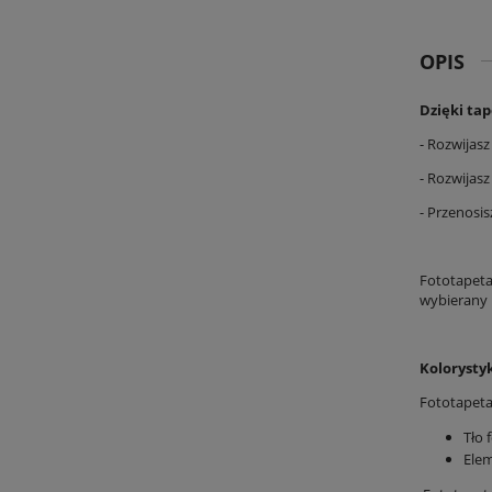
OPIS
Dzięki ta
- Rozwijas
- Rozwijas
- Przenosis
Fototapeta
wybierany 
Kolorysty
Fototapeta
Tło 
Elem