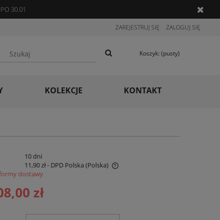
PO 30.01
ZAREJESTRUJ SIĘ
ZALOGUJ SIĘ
Koszyk:
(pusty)
Y
KOLEKCJE
KONTAKT
:
10 dni
11,90 zł
- DPD Polska
(Polska)
formy dostawy
 nie zawiera ewentualnych kosztów
08,00 zł
ności