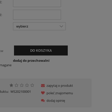
ć:
ć:
kw
DO KOSZYKA
dodaj do przechowalni
ymagane
zapytaj o produkt
duktu:
WS202100001
poleć znajomemu
dodaj opinię