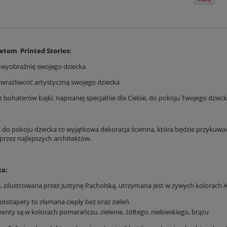
petom Printed Stories:
z wyobraźnię swojego dziecka
z wrażliwość artystyczną swojego dziecka
z bohaterów bajki, napisanej specjalnie dla Ciebie, do pokoju Twojego dzieck
 do pokoju dziecka to wyjątkowa dekoracja ścienna, która będzie przykuwać 
przez najlepszych architektów.
ka:
, zilustrowana przez Justynę Pacholską, utrzymana jest w żywych kolorach Af
fototapety to złamana ciepły beż oraz zieleń
enty są w kolorach pomarańczu, zielenie, żółtego, niebieskiego, brązu