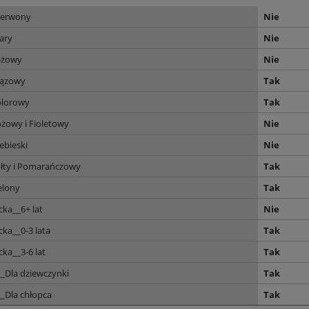
zerwony
Nie
ary
Nie
eżowy
Nie
rązowy
Tak
olorowy
Tak
żowy i Fioletowy
Nie
ebieski
Nie
ółty i Pomarańczowy
Tak
elony
Tak
cka__6+ lat
Nie
cka__0-3 lata
Tak
cka__3-6 lat
Tak
_Dla dziewczynki
Tak
_Dla chłopca
Tak