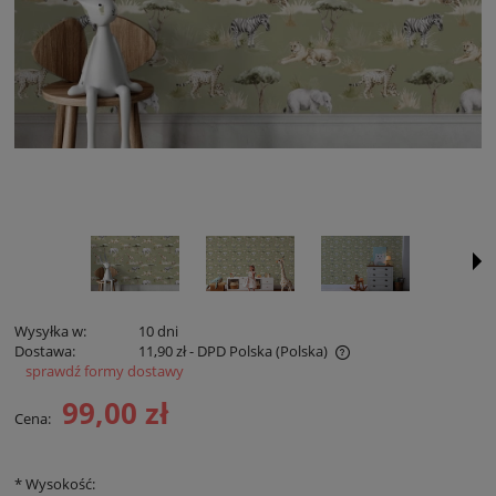
Wysyłka w:
10 dni
Dostawa:
11,90 zł
- DPD Polska
(Polska)
sprawdź formy dostawy
Cena nie zawiera ewentualnych kosztów płatności
99,00 zł
Cena:
*
Wysokość: