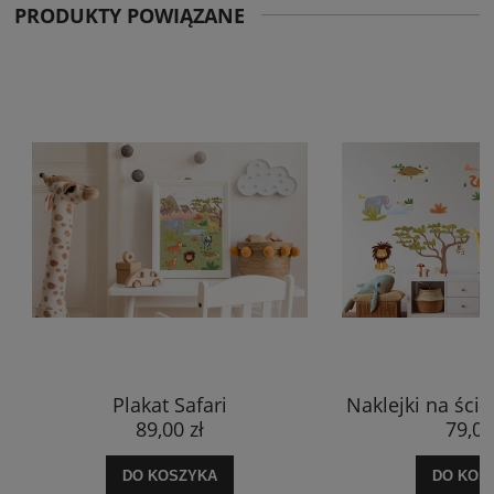
PRODUKTY POWIĄZANE
Plakat Safari
Naklejki na ścia
89,00 zł
79,00
DO KOSZYKA
DO KOS