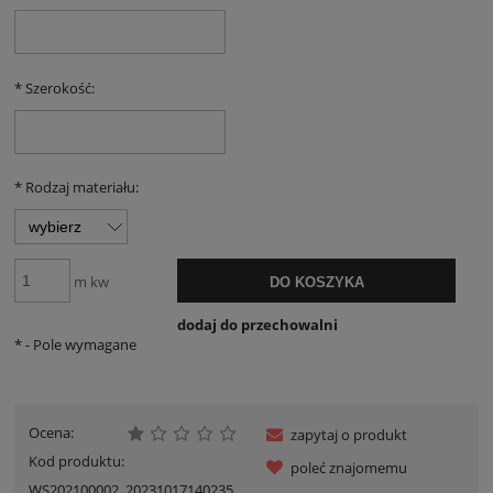
*
Szerokość:
*
Rodzaj materiału:
m kw
DO KOSZYKA
dodaj do przechowalni
*
- Pole wymagane
Ocena:
zapytaj o produkt
Kod produktu:
poleć znajomemu
WS202100002_20231017140235