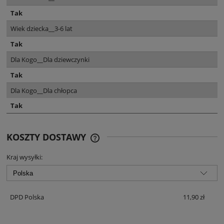
Tak
Wiek dziecka__3-6 lat
Tak
Dla Kogo__Dla dziewczynki
Tak
Dla Kogo__Dla chłopca
Tak
KOSZTY DOSTAWY
CENA NIE ZAWIERA EWENTUALNYCH
KOSZTÓW PŁATNOŚCI
Kraj wysyłki:
DPD Polska
11,90 zł