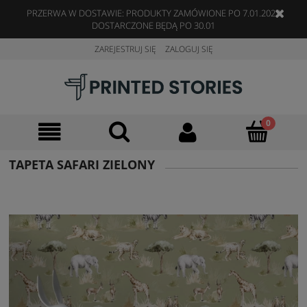
PRZERWA W DOSTAWIE: PRODUKTY ZAMÓWIONE PO 7.01.2023
DOSTARCZONE BĘDĄ PO 30.01
ZAREJESTRUJ SIĘ
ZALOGUJ SIĘ
TAPETA SAFARI ZIELONY