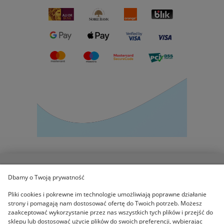
Dbamy o Twoją prywatność
POMOC
Pliki cookies i pokrewne im technologie umożliwiają poprawne działanie
strony i pomagają nam dostosować ofertę do Twoich potrzeb. Możesz
KOLEKCJE
zaakceptować wykorzystanie przez nas wszystkich tych plików i przejść do
sklepu lub dostosować użycie plików do swoich preferencji, wybierając