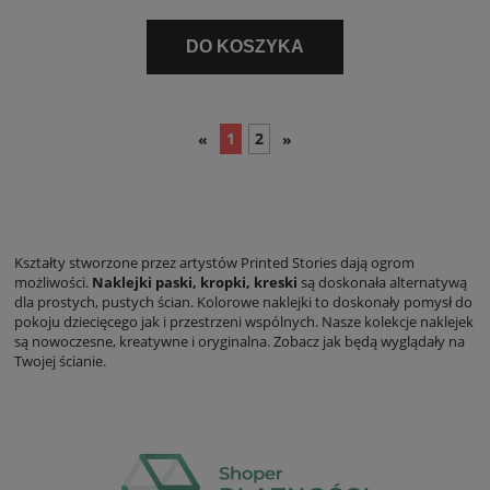
DO KOSZYKA
1
2
«
»
Kształty stworzone przez artystów Printed Stories dają ogrom
możliwości.
Naklejki paski, kropki, kreski
są doskonała alternatywą
dla prostych, pustych ścian. Kolorowe naklejki to doskonały pomysł do
pokoju dziecięcego jak i przestrzeni wspólnych. Nasze kolekcje naklejek
są nowoczesne, kreatywne i oryginalna. Zobacz jak będą wyglądały na
Twojej ścianie.