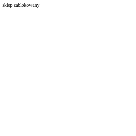
s
klep zablokowany