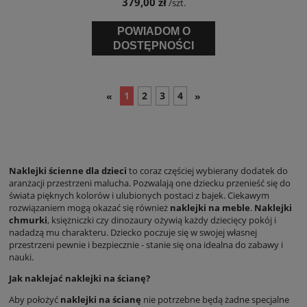
379,00 zł
/szt.
POWIADOM O
DOSTĘPNOŚCI
1
2
3
4
«
»
Naklejki ścienne dla dzieci
to coraz częściej wybierany dodatek do
aranżacji przestrzeni malucha. Pozwalają one dziecku przenieść się do
świata pięknych kolorów i ulubionych postaci z bajek. Ciekawym
rozwiązaniem mogą okazać się również
naklejki na meble
.
Naklejki
chmurki
, księżniczki czy dinozaury ożywią każdy dziecięcy pokój i
nadadzą mu charakteru. Dziecko poczuje się w swojej własnej
przestrzeni pewnie i bezpiecznie - stanie się ona idealna do zabawy i
nauki.
Jak naklejać naklejki na ścianę?
Aby położyć
naklejki na ścianę
nie potrzebne będą żadne specjalne