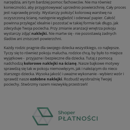
narzędzia, ani tym bardziej pomoc fachowców. Nie ma również
konieczności, aby przygotowywać uprzednio powierzchnię. Cały proces
jest naprawdę prosty. Wystarczy położyć kolorową warstwę na
oczyszczoną ścianę, następnie wygładzić i oderwać papier. Całość
powinna przylegać idealnie i pozostać w takiej formie tak długo, jak
zdecyduje Twoja pociecha. Przy zmianie aranżacji wnętrza pokoju
wystarczy zdjąć
naklejki.
Nie martw się - nie pozostawią żadnych
śladów ani zniszczeń powierzchni.
Każdy rodzic pragnie dla swojego dziecka wszystkiego, co najlepsze.
Tyczy się to również pokoju malucha, rodzice chcą, by było to miejsce
wyjątkowe - przyjazne i bezpieczne dla dziecka. Tutaj z pomocą
nadchodzą
kolorowe naklejki na ścianę
. Nasze bajkowe motywy
sprawdzą się tak w pokoju niemowlęcym, jak i należącym do nieco
starszego dziecka. Wysoka jakość i uważne wykonanie - wybierz wzór i
sprawdź nasze
ozdobne naklejki
. Rozbudź wyobraźnię Twojej
pociechy. Stwórzmy razem niezwykłą przestrzeń!