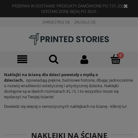
PRZERWA W DOSTAWIE: PRODUKTY ZAMÓWIONE PO 7.01.2023
DOSTARCZONE BĘDĄ PO 30.01
ZAREJESTRUJ SIĘ
ZALOGUJ SIĘ
Naklejki na ścianę dla dzieci powstały z myślą o
dzieciach,
opowiadają piękne, baśniowe historie, dbając jednocześnie
o rozwój wrażliwości estetycznej i artystycznej dziecka. Naklejki
dostępne są w dwóch rozmiarach XL i S. I to wszystko może się
wydarzyć na Twojej ścianie!
Dowiedz się więcej o sensorycznych naklejkach na ścianę - kliknij tu!
NAKLEJKI NA ŚCIANĘ