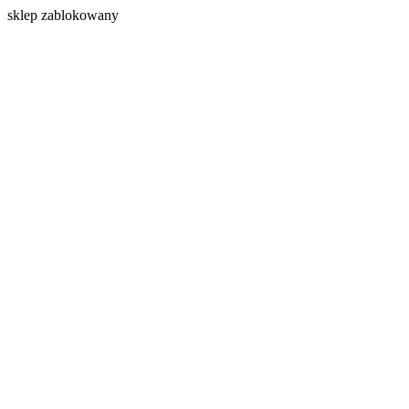
s
klep zablokowany