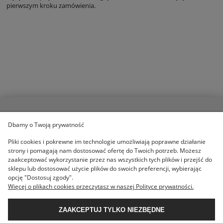
pierwszym kroku zamówienia.
POMOC
Dbamy o Twoją prywatność
Pliki cookies i pokrewne im technologie umożliwiają poprawne działanie
strony i pomagają nam dostosować ofertę do Twoich potrzeb. Możesz
KOLEKCJE
zaakceptować wykorzystanie przez nas wszystkich tych plików i przejść do
sklepu lub dostosować użycie plików do swoich preferencji, wybierając
opcję "Dostosuj zgody".
MOJE KONTO
Więcej o plikach cookies przeczytasz w naszej Polityce prywatności.
ZAAKCEPTUJ TYLKO NIEZBĘDNE
O NAS