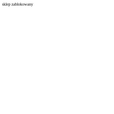
s
klep zablokowany