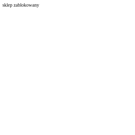
s
klep zablokowany