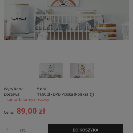
Wysyłka w:
5 dni
Dostawa:
11,90 zł
- DPD Polska
(Polska)
sprawdź formy dostawy
Cena nie zawiera ewentualnych kosztów płatności
89,00 zł
Cena:
szt.
DO KOSZYKA