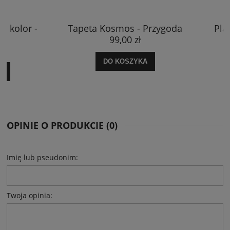
Tapeta Kosmos - Przygoda
Plakat Kosmo
kosm
99,00 zł
89,00
DO KOSZYKA
DO KOS
OPINIE O PRODUKCIE (0)
Imię lub pseudonim:
Twoja opinia: