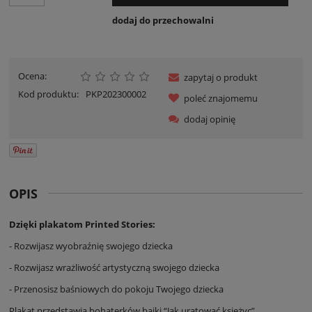
dodaj do przechowalni
Ocena:
zapytaj o produkt
Kod produktu:
PKP202300002
poleć znajomemu
dodaj opinię
OPIS
Dzięki plakatom Printed Stories:
- Rozwijasz wyobraźnię swojego dziecka
- Rozwijasz wrażliwość artystyczną swojego dziecka
- Przenosisz baśniowych do pokoju Twojego dziecka
Plakat przedstawia bohaterków
bajki
“Jak uratować księżyc”.