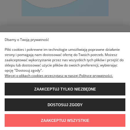
Dbamy o Twoją prywatność
POMOC
Pliki cookies i pokrewne im technologie umożliwiają poprawne działanie
strony i pomagają nam dostosować ofertę do Twoich potrzeb. Możesz
KOLEKCJE
zaakceptować wykorzystanie przez nas wszystkich tych plików i przejść do
sklepu lub dostosować użycie plików do swoich preferencji, wybierając
opcję "Dostosuj zgody".
Więcej o plikach cookies przeczytasz w naszej Polityce prywatności.
MOJE KONTO
ZAAKCEPTUJ TYLKO NIEZBĘDNE
O NAS
DOSTOSUJ ZGODY
POKAŻ PEŁNĄ WERSJĘ STRONY
ZAAKCEPTUJ WSZYSTKIE
Sklep internetowy Shoper.pl