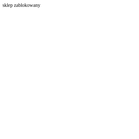
s
klep zablokowany