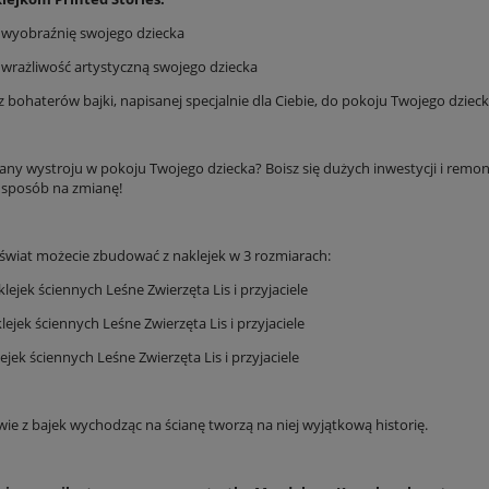
z wyobraźnię swojego dziecka
z wrażliwość artystyczną swojego dziecka
z bohaterów bajki, napisanej specjalnie dla Ciebie, do pokoju Twojego dzieck
any wystroju w pokoju Twojego dziecka? Boisz się dużych inwestycji i remont
 sposób na zmianę!
 świat możecie zbudować z naklejek w 3 rozmiarach:
aklejek ściennych Leśne Zwierzęta Lis i przyjaciele
klejek ściennych Leśne Zwierzęta Lis i przyjaciele
klejek ściennych Leśne Zwierzęta Lis i przyjaciele
wie z bajek wychodząc na ścianę tworzą na niej wyjątkową historię.