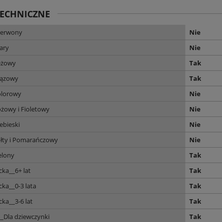
TECHNICZNE
zerwony
Nie
ary
Nie
eżowy
Tak
rązowy
Tak
olorowy
Nie
żowy i Fioletowy
Nie
ebieski
Nie
ółty i Pomarańczowy
Nie
elony
Tak
cka__6+ lat
Tak
cka__0-3 lata
Tak
cka__3-6 lat
Tak
_Dla dziewczynki
Tak