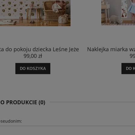
a miarka wzrostu Zwierzęta Leśne
Tapeta Kolorowan
99,00 zł
99
DO KOSZYKA
DO 
 O PRODUKCIE (0)
pseudonim: