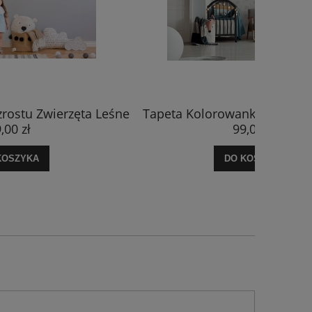
ka - Szkic Leśne Jeże
Fototapeta Leśne Zwierzęta 
,00 zł
108,00 zł
KOSZYKA
DO KOSZYKA