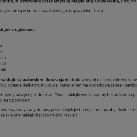
ścienne, zilustrowane przez artystkę Magdalenę Kowalewską,
utrzyman
utrzymane są w kolorach pastelowego: brązu, zieleni, beżu
lejek znajdziecie:
a
iki
zka
bki
inki
naklejki są autorskimi ilustracjami
drukowanymi na specjalnie wybranej w
tóry posiada delikatną strukturę. Materiał ten ma dodatkową zaletę - bardzo
nujemy naszych produktów - Twoje naklejki wydrukujemy bezpośrednio po zł
y się z podłożem.
 został wykorzystany do naszych naklejek jest na tyle mocny, aby idealnie trzyma
, że sklejone naklejki bardzo trudno rozkleić.