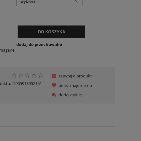
.
DO KOSZYKA
dodaj do przechowalni
ymagane
zapytaj o produkt
duktu:
5905913952161
poleć znajomemu
dodaj opinię