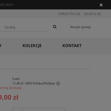
PO 30.01
ZAREJESTRUJ SIĘ
ZALOGUJ SIĘ
Koszyk:
(pusty)
Y
KOLEKCJE
KONTAKT
:
5 dni
11,90 zł
- DPD Polska
(Polska)
formy dostawy
 nie zawiera ewentualnych kosztów
9,00 zł
ności