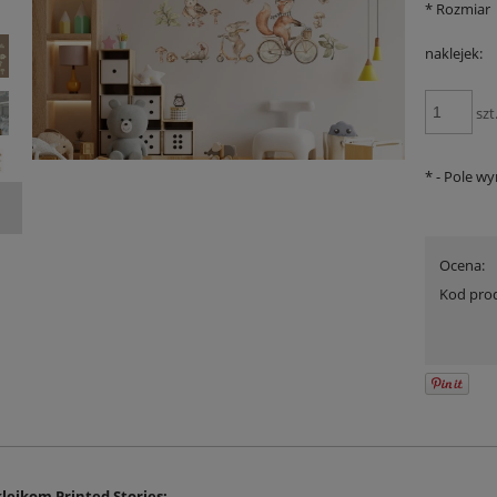
*
Rozmiar
naklejek:
szt
*
- Pole w
Ocena:
Kod pro
lejkom Printed Stories: