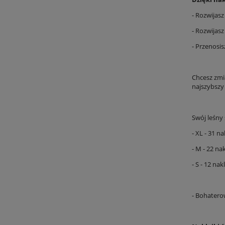
- Rozwijas
- Rozwijas
- Przenosis
Chcesz zmi
najszybszy
Swój leśny
- XL - 31 n
- M - 22 na
- S - 12 na
- Bohatero