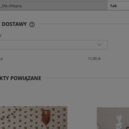
_Dla chłopca
Tak
Y DOSTAWY
i:
CENA NIE ZAWIERA EWENTUALNYCH
KOSZTÓW PŁATNOŚCI
ka
11,90 zł
KTY POWIĄZANE