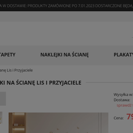
 W DOSTAWIE: PRODUKTY ZAMÓWIONE PO 7.01.2023 DOSTARCZONE BĘDĄ 
TAPETY
NAKLEJKI NA ŚCIANĘ
PLAKAT
anę Lis i Przyjaciele
KI NA ŚCIANĘ LIS I PRZYJACIELE
Wysyłka w
Dostawa:
sprawdź 
Cena
7
Cena:
płat