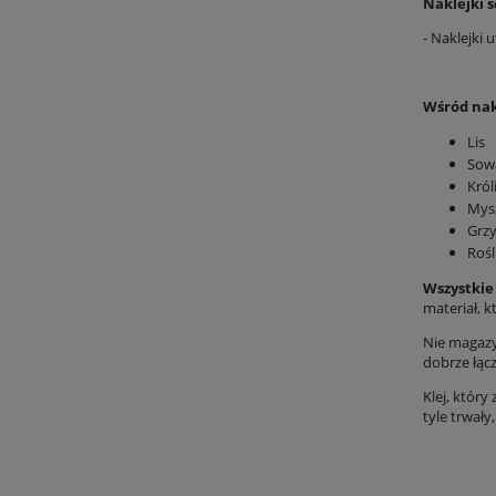
Naklejki 
- Naklejki 
Wśród nak
Lis
Sow
Król
Mys
Grzy
Rośl
Wszystkie 
materiał, k
Nie magazy
dobrze łącz
Klej, który
tyle trwały