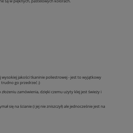
e są w pięknych, pastelowych kolorach.
ysokiej jakości tkaninie poliestrowej - jest to wyjątkowy
 trudno go przedrzeć ;)
ożeniu zamówienia, dzięki czemu użyty klej jest świeży i
ł się na ścianie (i jej nie zniszczył) ale jednocześnie jest na