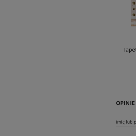
śne
Tapeta do pokoju dziecka Leśne Jeże
Naklejk
99,00 zł
DO KOSZYKA
OPINIE
Imię lub 