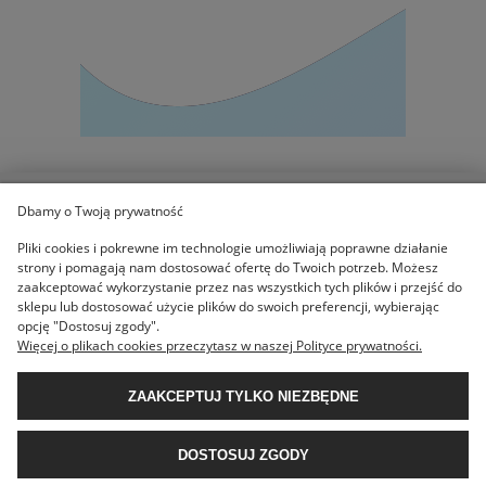
Dbamy o Twoją prywatność
POMOC
Pliki cookies i pokrewne im technologie umożliwiają poprawne działanie
strony i pomagają nam dostosować ofertę do Twoich potrzeb. Możesz
zaakceptować wykorzystanie przez nas wszystkich tych plików i przejść do
KOLEKCJE
sklepu lub dostosować użycie plików do swoich preferencji, wybierając
opcję "Dostosuj zgody".
Więcej o plikach cookies przeczytasz w naszej Polityce prywatności.
MOJE KONTO
ZAAKCEPTUJ TYLKO NIEZBĘDNE
O NAS
DOSTOSUJ ZGODY