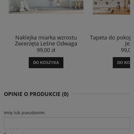
Tapeta do pokoju dziecka Leśne
Naklejka mi
Jeże
Zwierzę
99,00 zł
99,
DO KOSZYKA
DO K
OPINIE O PRODUKCIE (0)
Imię lub pseudonim: