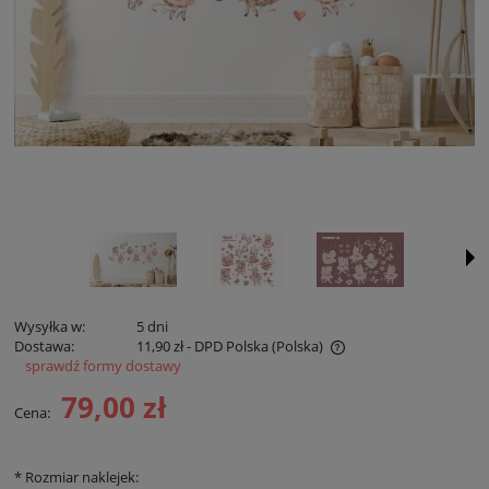
Wysyłka w:
5 dni
Dostawa:
11,90 zł
- DPD Polska
(Polska)
sprawdź formy dostawy
Cena nie zawiera ewentualnych kosztów płatności
79,00 zł
Cena:
*
Rozmiar naklejek: