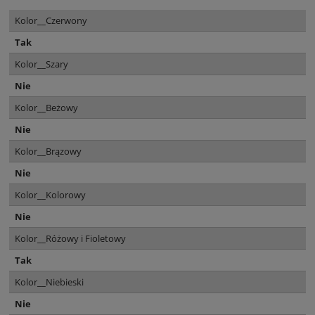
Kolor__Czerwony
Tak
Kolor__Szary
Nie
Kolor__Beżowy
Nie
Kolor__Brązowy
Nie
Kolor__Kolorowy
Nie
Kolor__Różowy i Fioletowy
Tak
Kolor__Niebieski
Nie