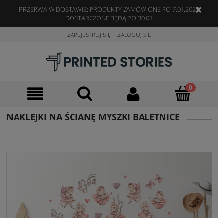
PRZERWA W DOSTAWIE: PRODUKTY ZAMÓWIONE PO 7.01.2023
DOSTARCZONE BĘDĄ PO 30.01
ZAREJESTRUJ SIĘ
ZALOGUJ SIĘ
NAKLEJKI NA ŚCIANĘ MYSZKI BALETNICE