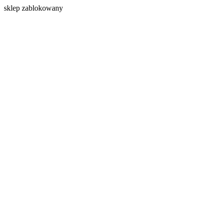
s
klep zablokowany