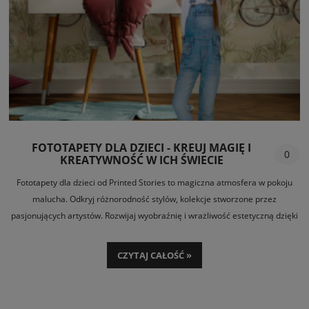
FOTOTAPETY DLA DZIECI - KREUJ MAGIĘ I
0
KREATYWNOŚĆ W ICH ŚWIECIE
Fototapety dla dzieci od Printed Stories to magiczna atmosfera w pokoju
malucha. Odkryj różnorodność stylów, kolekcje stworzone przez
pasjonujących artystów. Rozwijaj wyobraźnię i wrażliwość estetyczną dzięki
fototapetom dostosowanym do różnych zainteresowań i wieku.
CZYTAJ CAŁOŚĆ »