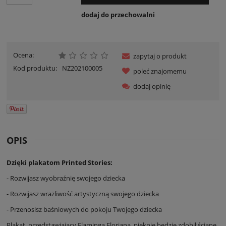
dodaj do przechowalni
Ocena:
zapytaj o produkt
Kod produktu:
NZ202100005
poleć znajomemu
dodaj opinię
OPIS
Dzięki plakatom Printed Stories:
- Rozwijasz wyobraźnię swojego dziecka
- Rozwijasz wrażliwość artystyczną swojego dziecka
- Przenosisz baśniowych do pokoju Twojego dziecka
Plakat, przedstawiający Flaminga Floriana, pięknie będzie zdobił ścianę