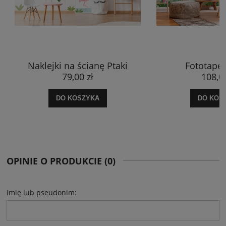
Naklejki na ścianę Ptaki
Fototapet
79,00 zł
108,00
DO KOSZYKA
DO KOS
OPINIE O PRODUKCIE (0)
Imię lub pseudonim: