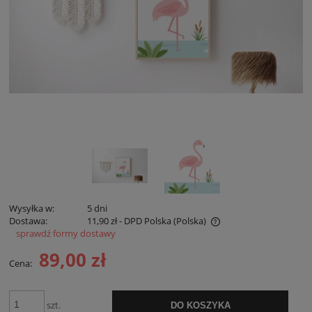
Wysyłka w:
5 dni
Dostawa:
11,90 zł
- DPD Polska
(Polska)
sprawdź formy dostawy
Cena nie zawiera ewentualnych kosztów płatności
89,00 zł
Cena:
szt.
DO KOSZYKA