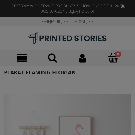
PRZERWA W DOSTAWIE: PRODUKTY ZAMÓWIONE PO 7.01.2023
DOSTARCZONE BĘDĄ PO 30.01
ZAREJESTRUJ SIĘ
ZALOGUJ SIĘ
PLAKAT FLAMING FLORIAN