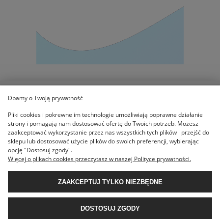
Dbamy o Twoją prywatność
POMOC
Pliki cookies i pokrewne im technologie umożliwiają poprawne działanie
strony i pomagają nam dostosować ofertę do Twoich potrzeb. Możesz
zaakceptować wykorzystanie przez nas wszystkich tych plików i przejść do
KOLEKCJE
sklepu lub dostosować użycie plików do swoich preferencji, wybierając
opcję "Dostosuj zgody".
Więcej o plikach cookies przeczytasz w naszej Polityce prywatności.
MOJE KONTO
ZAAKCEPTUJ TYLKO NIEZBĘDNE
O NAS
DOSTOSUJ ZGODY