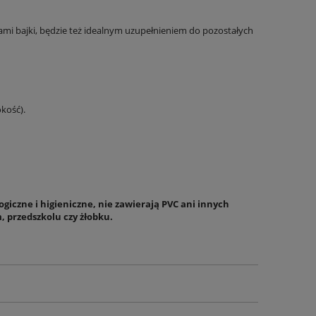
ami bajki, będzie też idealnym uzupełnieniem do pozostałych
kość).
giczne i higieniczne, nie zawierają PVC ani innych
 przedszkolu czy żłobku.