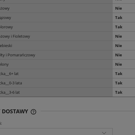
eżowy
Nie
rązowy
Tak
olorowy
Tak
żowy i Fioletowy
Nie
ebieski
Nie
ółty i Pomarańczowy
Nie
elony
Nie
cka__6+ lat
Tak
cka__0-3 lata
Tak
cka__3-6 lat
Tak
Y DOSTAWY
i:
CENA NIE ZAWIERA EWENTUALNYCH
KOSZTÓW PŁATNOŚCI