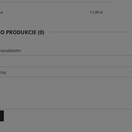
ka
11,90 zł
 O PRODUKCIE (0)
pseudonim:
nia: