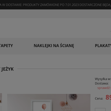
 W DOSTAWIE: PRODUKTY ZAMÓWIONE PO 7.01.2023 DOSTARCZONE BĘDĄ 
TAPETY
NAKLEJKI NA ŚCIANĘ
PLAKAT
 JEŻYK
Wysyłka w
Dostawa:
sprawdź 
Cena
8
Cena:
płat