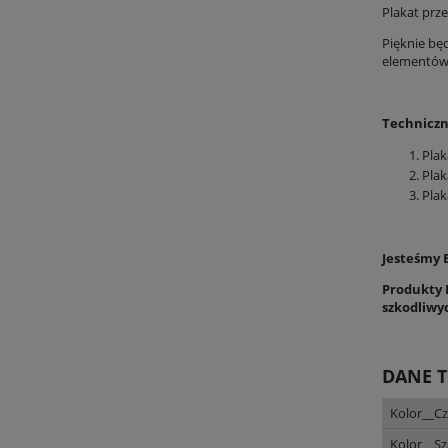
Plakat prz
Pięknie bę
elementów k
Techniczn
Plak
Pla
Plak
Jesteśmy 
Produkty P
szkodliwy
DANE 
Kolor__C
Kolor__Sz