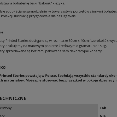
edstawia bohaterkę
bajki
“Balonik” - Jeżyka.
dzie zdobił ścianę samodzielnie, w towarzystwie portretów z innymi bohater
olekcji. Ilustrację przygotowała dla nas Iga Wais.
ie
:
aty Printed Stories dostępne są w rozmiarze 30cm x 40cm (szerokość x wyso
katy drukujemy na matowym papierze kredowym o gramaturze 150 g.
aty sprzedawane są bez ram, pakowane są w dekoracyjne koperty.
EKO!
rinted Stories powstają w Polsce. Spełniają wszystkie standardy ekolo
ch materiałów. Możesz je stosować bez przeszkód w pokoju dziecięcym,
TECHNICZNE
zerwony
Tak
ary
Nie