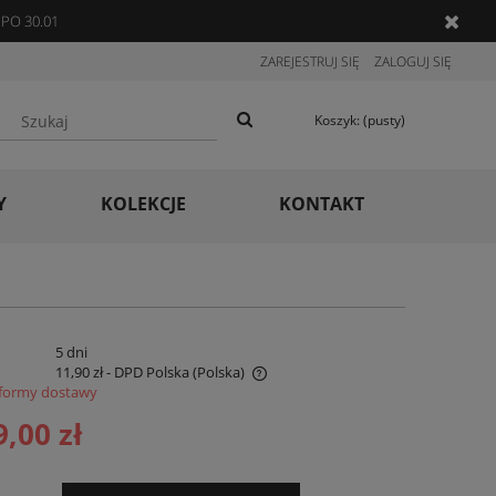
PO 30.01
ZAREJESTRUJ SIĘ
ZALOGUJ SIĘ
Koszyk:
(pusty)
Y
KOLEKCJE
KONTAKT
:
5 dni
11,90 zł
- DPD Polska
(Polska)
formy dostawy
 nie zawiera ewentualnych kosztów
9,00 zł
ności