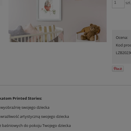
szt
Ocena:
Kod pro
LZB2023
katom Printed Stories:
z wyobraźnię swojego dziecka
z wrażliwość artystyczną swojego dziecka
sz baśniowych do pokoju Twojego dziecka