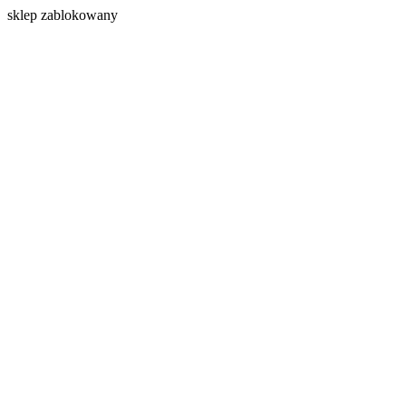
s
klep zablokowany