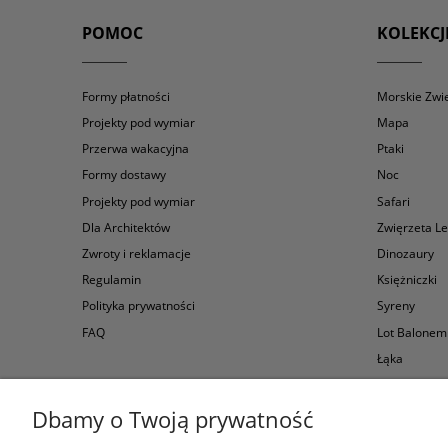
POMOC
KOLEKCJ
Formy płatności
Morskie Zwi
Projekty pod wymiar
Mapa
Przerwa wakacyjna
Ptaki
Formy dostawy
Noc
Projekty pod wymiar
Safari
Dla Architektów
Zwięrzeta L
Zwroty i reklamacje
Dinozaury
Regulamin
Księżniczki
Polityka prywatności
Syreny
FAQ
Lot Balonem
Łąka
Niebo-Kosm
Owocowe Le
Dbamy o Twoją prywatność
Samochody