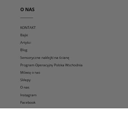
O NAS
KONTAKT
Bajki
Artyści
Blog
Sensoryczne naklejki na ścianę
Program Operacyjny Polska Wschodnia
Mówią o nas
Sklepy
O nas
Instagram
Facebook
Pinterest