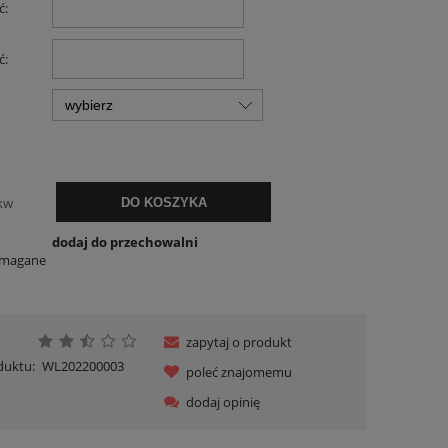
ć:
ć:
kw
DO KOSZYKA
dodaj do przechowalni
ymagane
zapytaj o produkt
duktu:
WL202200003
poleć znajomemu
dodaj opinię