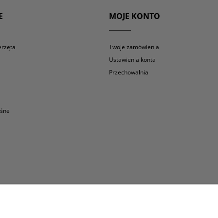
E
MOJE KONTO
erzęta
Twoje zamówienia
Ustawienia konta
Przechowalnia
eśne
os
moniady