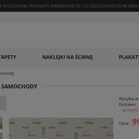
 W DOSTAWIE: PRODUKTY ZAMÓWIONE PO 7.01.2023 DOSTARCZONE BĘDĄ 
TAPETY
NAKLEJKI NA ŚCIANĘ
PLAKAT
mochody
A SAMOCHODY
Wysyłka w
Dostawa:
sprawdź 
Cena
9
Cena:
płat