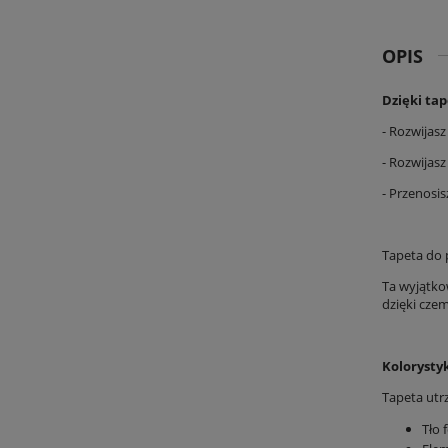
OPIS
Dzięki ta
- Rozwijas
- Rozwijas
- Przenosi
Tapeta do 
Ta wyjątko
dzięki czem
Kolorysty
Tapeta utr
Tło 