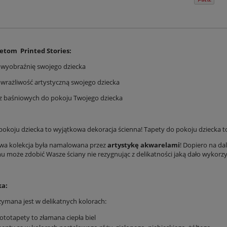
petom Printed Stories:
z wyobraźnię swojego dziecka
z wrażliwość artystyczną swojego dziecka
sz baśniowych do pokoju Twojego dziecka
pokoju dziecka to wyjątkowa dekoracja ścienna! Tapety do pokoju dziecka to 
wa kolekcja była namalowana przez
artystykę akwarelami
! Dopiero na da
u może zdobić Wasze ściany nie rezygnując z delikatności jaką dało wykorzy
ka:
zymana jest w delikatnych kolorach:
fototapety to złamana ciepła biel