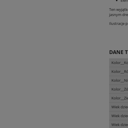
Elem
Ten wyjątk
jasnym dre
Ilustracje
DANE 
Kolor__K
Kolor__Ró
Kolor__Ni
Kolor__Ż
Kolor__Zi
Wiek dzie
Wiek dzie
Wiek dzie