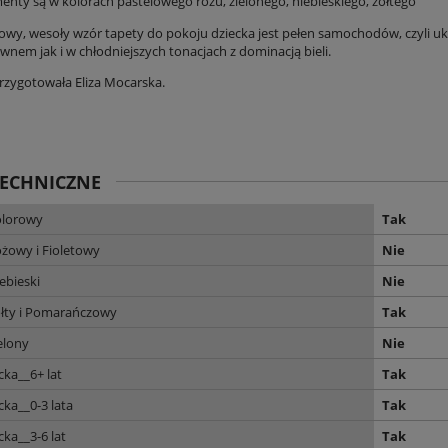
enty są w kolorach pastelowego różu, zielonego, niebieskiego, żółtego
owy, wesoły wzór tapety do pokoju dziecka jest pełen samochodów, czyli u
wnem jak i w chłodniejszych tonacjach z dominacją bieli.
 przygotowała
Eliza Mocarska
.
TECHNICZNE
olorowy
Tak
żowy i Fioletowy
Nie
ebieski
Nie
ółty i Pomarańczowy
Tak
elony
Nie
cka__6+ lat
Tak
cka__0-3 lata
Tak
cka__3-6 lat
Tak