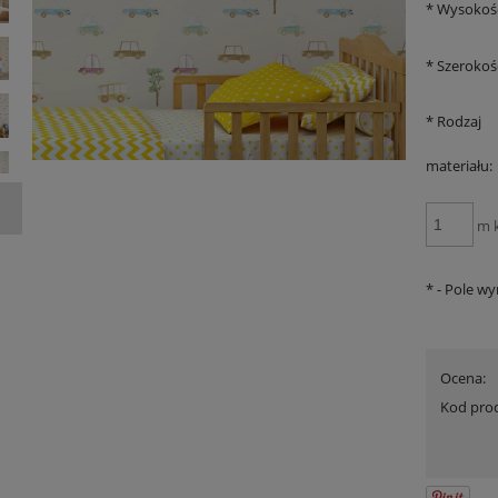
*
Wysokoś
*
Szerokoś
*
Rodzaj
materiału:
m 
*
- Pole w
Ocena:
Kod pro