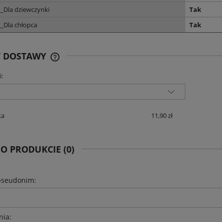
_Dla dziewczynki
Tak
_Dla chłopca
Tak
Y DOSTAWY
i:
CENA NIE ZAWIERA EWENTUALNYCH
KOSZTÓW PŁATNOŚCI
ka
11,90 zł
 O PRODUKCIE (0)
pseudonim:
nia: