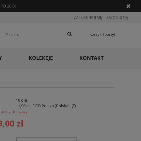
PO 30.01
ZAREJESTRUJ SIĘ
ZALOGUJ SIĘ
Koszyk:
(pusty)
Y
KOLEKCJE
KONTAKT
:
10 dni
11,90 zł
- DPD Polska
(Polska)
formy dostawy
 nie zawiera ewentualnych kosztów
9,00 zł
ności