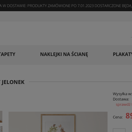
 W DOSTAWIE: PRODUKTY ZAMÓWIONE PO 7.01.2023 DOSTARCZONE BĘDĄ 
TAPETY
NAKLEJKI NA ŚCIANĘ
PLAKAT
 JELONEK
Wysyłka w
Dostawa:
sprawdź 
Cena
8
Cena:
płat