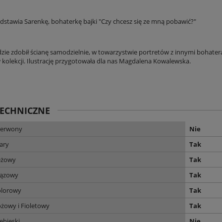
edstawia Sarenkę, bohaterkę bajki "Czy chcesz się ze mną pobawić?"
dzie zdobił ścianę samodzielnie, w towarzystwie portretów z innymi bohater
kolekcji. Ilustrację przygotowała dla nas Magdalena Kowalewska.
TECHNICZNE
zerwony
Nie
ary
Tak
eżowy
Tak
rązowy
Tak
olorowy
Tak
żowy i Fioletowy
Tak
ebieski
Nie