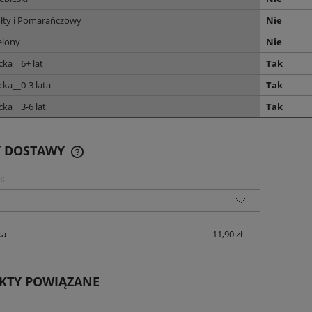
ółty i Pomarańczowy
Nie
elony
Nie
cka__6+ lat
Tak
cka__0-3 lata
Tak
cka__3-6 lat
Tak
Y DOSTAWY
i:
CENA NIE ZAWIERA EWENTUALNYCH
KOSZTÓW PŁATNOŚCI
ka
11,90 zł
KTY POWIĄZANE