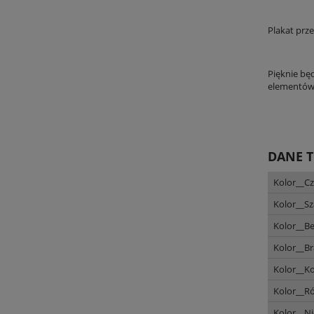
Plakat prz
Pięknie bę
elementów 
DANE 
Kolor__C
Kolor__Sz
Kolor__B
Kolor__B
Kolor__K
Kolor__Ró
Kolor__Ni