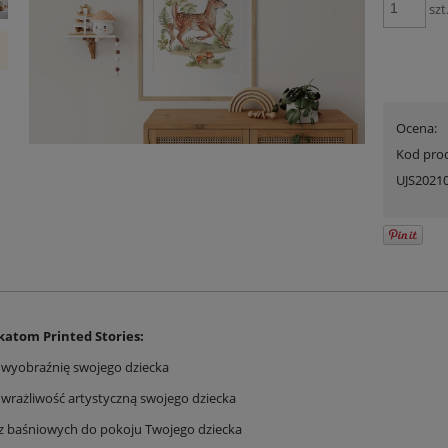
szt
Ocena:
Kod pro
UJS2021
katom Printed Stories:
z wyobraźnię swojego dziecka
z wrażliwość artystyczną swojego dziecka
sz baśniowych do pokoju Twojego dziecka