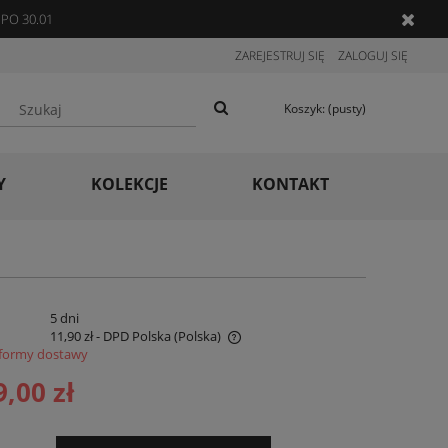
PO 30.01
ZAREJESTRUJ SIĘ
ZALOGUJ SIĘ
Koszyk:
(pusty)
Y
KOLEKCJE
KONTAKT
:
5 dni
11,90 zł
- DPD Polska
(Polska)
formy dostawy
 nie zawiera ewentualnych kosztów
9,00 zł
ności