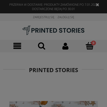
PRZERWA W DOSTAWIE: PRODUKTY ZAMÓWIONE PO 7.01.2023
DOSTARCZONE BĘDĄ PO 30.01
ZAREJESTRUJ SIĘ
ZALOGUJ SIĘ
PRINTED STORIES