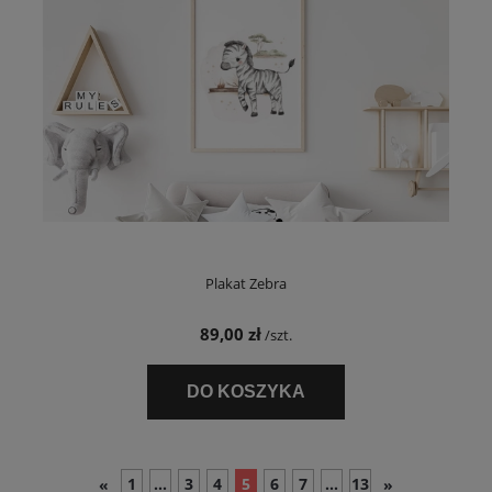
Plakat Zebra
89,00 zł
/szt.
DO KOSZYKA
1
...
3
4
5
6
7
...
13
«
»