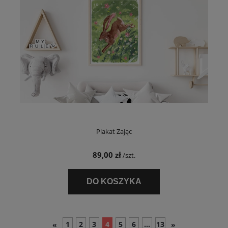
Plakat Zając
89,00 zł
/szt.
DO KOSZYKA
1
2
3
4
5
6
...
13
«
»